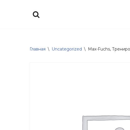
Перейти
к
содержимому
Главная
\
Uncategorized
\
Max-Fuchs, Трениро