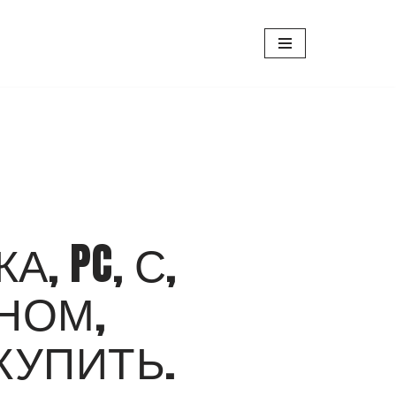
, PC, С,
НОМ,
 КУПИТЬ.