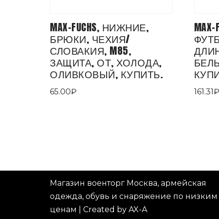
MAX-FUCHS, НИЖНИЕ,
MAX-
БРЮКИ, ЧЕХИЯ/
ФУТБ
СЛОВАКИЯ, M85,
ДЛИ
ЗАЩИТА, ОТ, ХОЛОДА,
БЕЛ
ОЛИВКОВЫЙ, КУПИТЬ.
КУПИ
65.00
₽
161.31
Магазин военторг Москва, армейская
одежда, обувь и снаряжение по низким
ценам
|
Created by AX-A