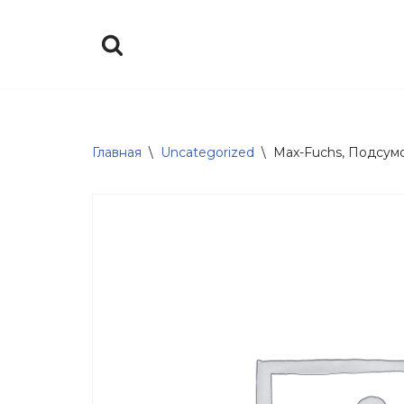
Перейти
к
содержимому
Главная
\
Uncategorized
\
Max-Fuchs, Подсумок