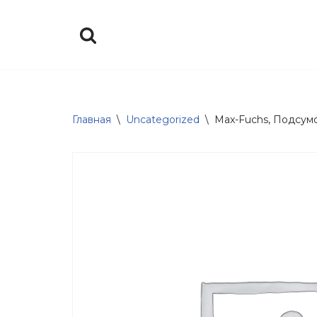
Перейти
к
содержимому
Главная
\
Uncategorized
\
Max-Fuchs, Подсумок