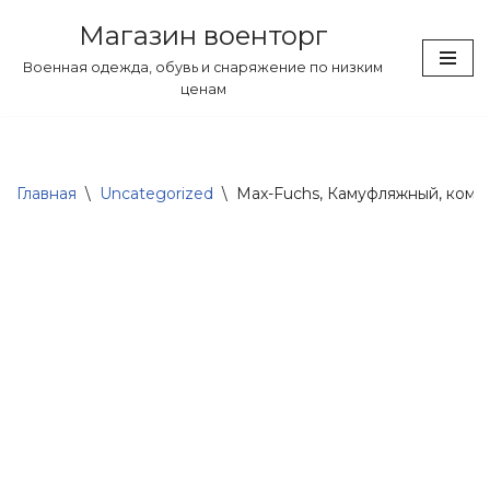
Магазин военторг
Перейти
Военная одежда, обувь и снаряжение по низким
к
ценам
содержимому
Главная
\
Uncategorized
\
Max-Fuchs, Камуфляжный, комби