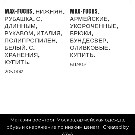
MAX-FUCHS, НИЖНЯЯ,
MAX-FUCHS,
РУБАШКА, С,
АРМЕЙСКИЕ,
ДЛИННЫМ,
УКОРОЧЕННЫЕ,
РУКАВОМ, ИТАЛИЯ,
БРЮКИ,
ПОЛИПРОПИЛЕН,
БУНДЕСВЕР,
БЕЛЫЙ, С,
ОЛИВКОВЫЕ,
ХРАНЕНИЯ,
КУПИТЬ.
КУПИТЬ.
611.90
₽
205.00
₽
Магазин военторг Москва, армейская одежда,
обувь и снаряжение по низким ценам
|
Created by
AX-A