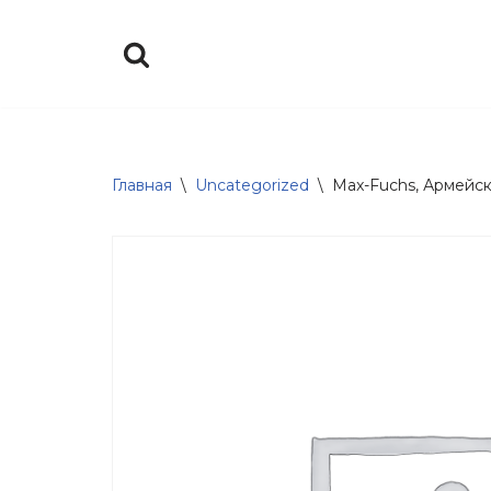
Перейти
к
содержимому
Главная
\
Uncategorized
\
Max-Fuchs, Армейски