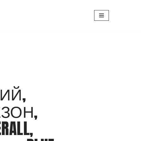
ИЙ,
ЗОН,
RALL,