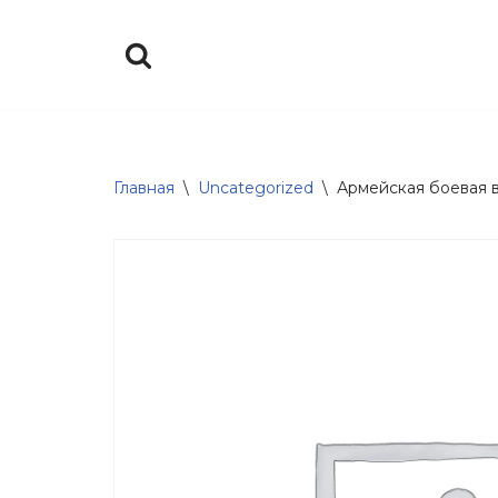
Перейти
к
содержимому
Главная
\
Uncategorized
\
Армейская боевая в